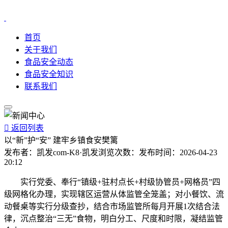
首页
关于我们
食品安全动态
食品安全知识
联系我们

返回列表
以“新”护“安” 建牢乡镇食安樊篱
发布者：
凯发com-K8·凯发
浏览次数：
发布时间：
2026-04-23
20:12
实行党委、奉行“镇级+驻村点长+村级协管员+网格员”四
级网格化办理，实现辖区运营从体监管全笼盖；对小餐饮、流
动餐桌等实行分级查抄，结合市场监管所每月开展1次结合法
律，沉点整治“三无”食物，明白分工、尺度和时限，凝结监管