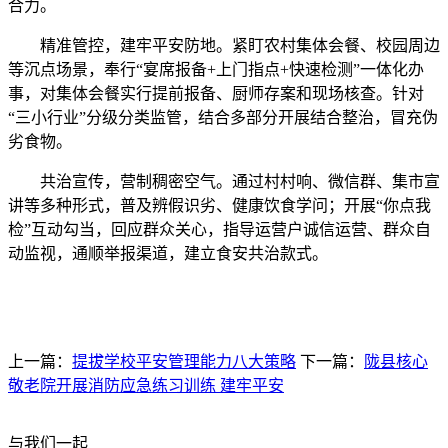
合力。
精准管控，建牢平安防地。紧盯农村集体会餐、校园周边
等沉点场景，奉行“宴席报备+上门指点+快速检测”一体化办
事，对集体会餐实行提前报备、厨师存案和现场核查。针对
“三小行业”分级分类监管，结合多部分开展结合整治，冒充伪
劣食物。
共治宣传，营制稠密空气。通过村村响、微信群、集市宣
讲等多种形式，普及辨假识劣、健康饮食学问；开展“你点我
检”互动勾当，回应群众关心，指导运营户诚信运营、群众自
动监视，通顺举报渠道，建立食安共治款式。
上一篇：
提拔学校平安管理能力八大策略
下一篇：
陇县核心
敬老院开展消防应急练习训练 建牢平安
与我们一起