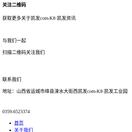
关注二维码
获取更多关于凯发com-K8·凯发资讯
与我们一起
扫描二维码关注我们
联系我们
地址：山西省运城市绛县涑水大街西凯发com-K8·凯发工业园
0359-6523374
首页
关于我们