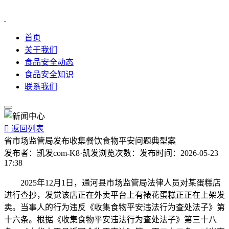
首页
关于我们
食品安全动态
食品安全知识
联系我们

返回列表
省市场监管局发布收集餐饮食物平安问题典型案
发布者：
凯发com-K8·凯发
浏览次数：
发布时间：
2026-05-23
17:38
2025年12月1日，通河县市场监管局法律人员对某蛋糕店
进行查抄，发觉该店正在外卖平台上有裱花蛋糕正正在上架发
卖。当事人的行为违反《收集食物平安违法行为查处法子》第
十六条。根据《收集食物平安违法行为查处法子》第三十八