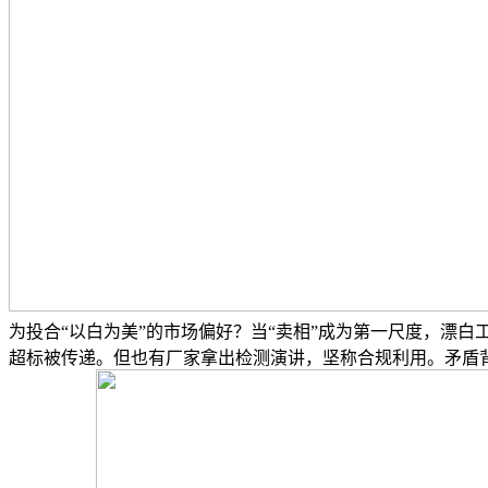
为投合“以白为美”的市场偏好？当“卖相”成为第一尺度，漂
超标被传递。但也有厂家拿出检测演讲，坚称合规利用。矛盾背