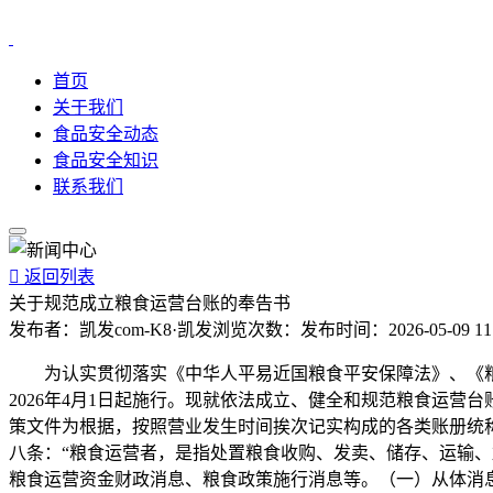
首页
关于我们
食品安全动态
食品安全知识
联系我们

返回列表
关于规范成立粮食运营台账的奉告书
发布者：
凯发com-K8·凯发
浏览次数：
发布时间：
2026-05-09 11
为认实贯彻落实《中华人平易近国粮食平安保障法》、《粮食畅
2026年4月1日起施行。现就依法成立、健全和规范粮食运
策文件为根据，按照营业发生时间挨次记实构成的各类账册统
八条：“粮食运营者，是指处置粮食收购、发卖、储存、运输
粮食运营资金财政消息、粮食政策施行消息等。（一）从体消