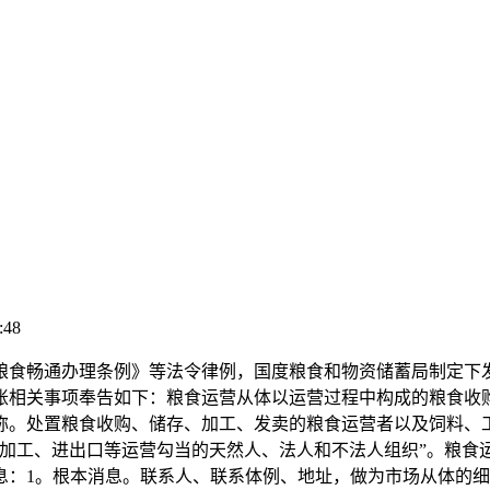
:48
通办理条例》等法令律例，国度粮食和物资储蓄局制定下发《粮
营台账相关事项奉告如下：粮食运营从体以运营过程中构成的粮食
称。处置粮食收购、储存、加工、发卖的粮食运营者以及饲料、
、加工、进出口等运营勾当的天然人、法人和不法人组织”。粮食
息：1。根本消息。联系人、联系体例、地址，做为市场从体的细