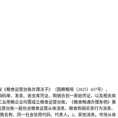
食运营台账办理法子》（国粮粮规〔2025〕437号），
收购码单、发卖、收支库凭证、购销合划一原始凭证，以及相关政
工业用粮企业均需成立粮食运营台账。《粮食畅通办理条例》第
运营台账一般包含粮食运营从体消息、粮食购销买卖行为消息、
致名称、同一社会信用代码、代表人。2。其他消息。市场从体