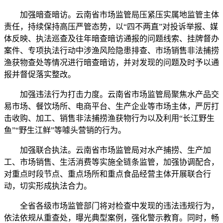
加强暗查暗访。云南省市场监管局压紧压实属地监管主体
责任，持续保持高压严管态势，以“四不两直”对投诉举报、媒
体反映、执法巡查及往年暗查暗访通报的问题线索、挂牌督办
案件、专项执法行动中涉渔风险隐患排查、市场销售非法捕捞
渔获物查处等情况进行暗查暗访，并对发现的问题及时予以通
报并督促落实整改。
加强违法行为打击力度。云南省市场监管局聚焦水产品交
易市场、餐饮场所、电商平台、生产企业等市场主体，严厉打
击收购、加工、销售非法捕捞渔获物行为以及利用“长江野生
鱼”“野生江鲜”等噱头营销的行为。
加强联合执法。云南省市场监管局对水产捕捞、生产加
工、市场销售、生活消费等实施全链条监管，加强协调配合，
对重点时段节点、重点场所和重点食品经营主体开展联合行
动，切实形成执法合力。
全省各级市场监管部门将对检查中发现的违法违规行为，
依法依规从重查处，曝光典型案例，强化警示教育。同时，畅