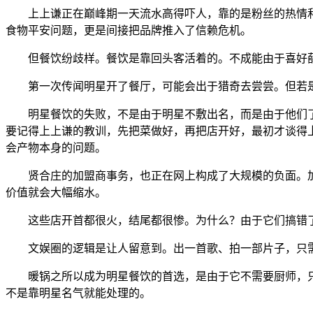
上上谦正在巅峰期一天流水高得吓人，靠的是粉丝的热情和
食物平安问题，更是间接把品牌推入了信赖危机。
但餐饮纷歧样。餐饮是靠回头客活着的。不成能由于喜好薛
第一次传闻明星开了餐厅，可能会出于猎奇去尝尝。但若是
明星餐饮的失败，不是由于明星不敷出名，而是由于他们了
要记得上上谦的教训，先把菜做好，再把店开好，最初才谈得
会产物本身的问题。
贤合庄的加盟商事务，也正在网上构成了大规模的负面。加
价值就会大幅缩水。
这些店开首都很火，结尾都很惨。为什么？由于它们搞错了
文娱圈的逻辑是让人留意到。出一首歌、拍一部片子，只需
暖锅之所以成为明星餐饮的首选，是由于它不需要厨师，只
不是靠明星名气就能处理的。