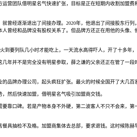
运营团队借明星名气快速扩张，目标是正在短期内收割加盟费和
。
经逐渐退出了间接办理。2020年，他退出了间接股东行列，但
本人曾经和品牌没有股权关系了。但品牌方还正在用他的头像、
火到要列队几小时才能吃上，一天流水高得吓人，开了十多年，
几年并不是完全没有明星参取，薛之谦的父亲还正在管了一段时
的品牌办理公司，起头疯狂扩张。最火的时候全国开了大几百
，然后快速加盟，借明星名气吸引加盟商交钱。
要靠口碑。若是产物本身不外硬，第二波客人不只不会来，第一
餐具抽检不及格。加盟商集体去总部，要求退钱。这时候陈赫早