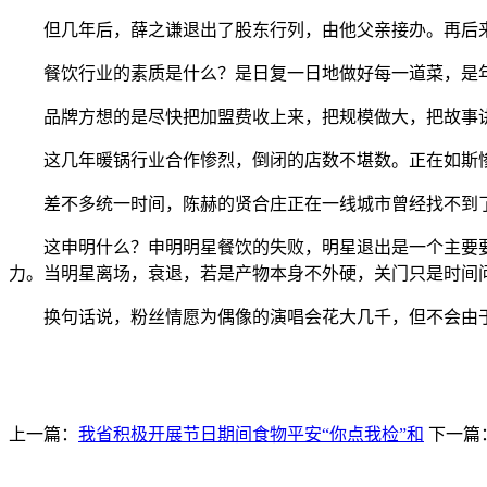
但几年后，薛之谦退出了股东行列，由他父亲接办。再后来
餐饮行业的素质是什么？是日复一日地做好每一道菜，是年
品牌方想的是尽快把加盟费收上来，把规模做大，把故事讲
这几年暖锅行业合作惨烈，倒闭的店数不堪数。正在如斯惨
差不多统一时间，陈赫的贤合庄正在一线城市曾经找不到了
这申明什么？申明明星餐饮的失败，明星退出是一个主要要
力。当明星离场，衰退，若是产物本身不外硬，关门只是时间
换句话说，粉丝情愿为偶像的演唱会花大几千，但不会由于
上一篇：
我省积极开展节日期间食物平安“你点我检”和
下一篇