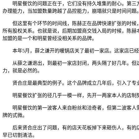
明星餐饮的问题正在于，它们没有持久堆集的耐心。第三方
办理能力，当加盟数量跨越了品控能力，崩塌就只是时间问题
但这里有个环节的时间线，陈赫正在品牌快速扩张的时候，就曾
所有股权关系。也就是说，后期加盟商交钱入局的时候，陈赫
加盟的是一个和明星曾经没相关系的品牌。
本年5月，薛之谦开的暖锅店关了最初一家店。这家店已经
从薛之谦退出，到最初一家店封闭，两头隔了好几年。但这
力，就是必然的。
贤合庄是最典型的例子。这个品牌成立几年后，引入了专业
明星餐饮扩张的径几乎一模一样，先开一两家本人的店制势
明星餐饮的第一波客人来自粉丝和洽奇者，但第二波客人需
牌的式微。
后来贤合庄出了问题，有的店天花板掉下来砸伤人，有的店
早已切割清洁。