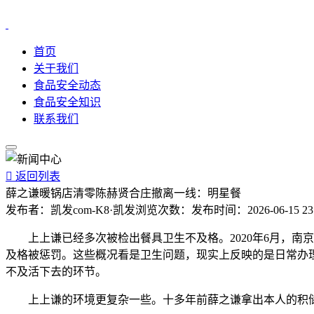
首页
关于我们
食品安全动态
食品安全知识
联系我们

返回列表
薛之谦暖锅店清零陈赫贤合庄撤离一线：明星餐
发布者：
凯发com-K8·凯发
浏览次数：
发布时间：
2026-06-15 23
上上谦已经多次被检出餐具卫生不及格。2020年6月，南
及格被惩罚。这些概况看是卫生问题，现实上反映的是日常办
不及活下去的环节。
上上谦的环境更复杂一些。十多年前薛之谦拿出本人的积储