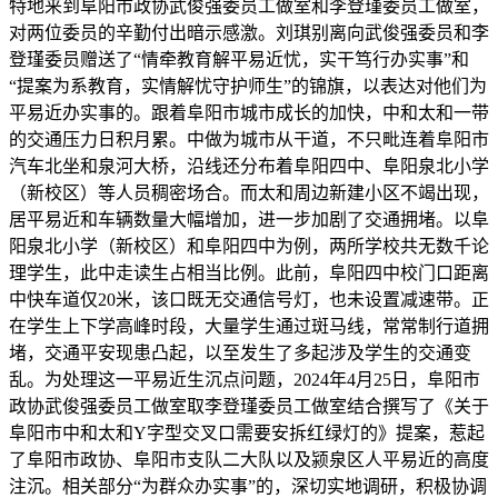
特地来到阜阳市政协武俊强委员工做室和李登瑾委员工做室，
对两位委员的辛勤付出暗示感激。刘琪别离向武俊强委员和李
登瑾委员赠送了“情牵教育解平易近忧，实干笃行办实事”和
“提案为系教育，实情解忧守护师生”的锦旗，以表达对他们为
平易近办实事的。跟着阜阳市城市成长的加快，中和太和一带
的交通压力日积月累。中做为城市从干道，不只毗连着阜阳市
汽车北坐和泉河大桥，沿线还分布着阜阳四中、阜阳泉北小学
（新校区）等人员稠密场合。而太和周边新建小区不竭出现，
居平易近和车辆数量大幅增加，进一步加剧了交通拥堵。以阜
阳泉北小学（新校区）和阜阳四中为例，两所学校共无数千论
理学生，此中走读生占相当比例。此前，阜阳四中校门口距离
中快车道仅20米，该口既无交通信号灯，也未设置减速带。正
在学生上下学高峰时段，大量学生通过斑马线，常常制行道拥
堵，交通平安现患凸起，以至发生了多起涉及学生的交通变
乱。为处理这一平易近生沉点问题，2024年4月25日，阜阳市
政协武俊强委员工做室取李登瑾委员工做室结合撰写了《关于
阜阳市中和太和Y字型交叉口需要安拆红绿灯的》提案，惹起
了阜阳市政协、阜阳市支队二大队以及颍泉区人平易近的高度
注沉。相关部分“为群众办实事”的，深切实地调研，积极协调