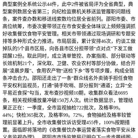
典型案例全系统公示44件，此中2件被省局评为全省典型，典
型案例数居全省第三；向纪检监察机关移送监管履职问题线
条，案件查办数和移送线索数均位居全省前列。邵阳市委、市
高位统筹，市委次要带领正在市食安委全体味议上频频强调抓
好收集餐饮食物平安管理。相关市带领通过现场调研和专题安
排等多种形式全力推进。市局层面，累计安排46次，约谈工做
掉队的5个县市区局，向各县市区分担带领“点对点”下发工做
提醒12份。取此同时，成立清单管控、办案指南、部分联动等
长效机制21个，深化取、卫健、农业农村等部分协做，结合开
展“凌晨步履”、食用农产物“送检下乡”等专项步履，构成全链
条冲击合力。邵阳还走出了一条“群众线名外卖骑手担任食物
平安权利监视员，打通“骑手吹哨、部分报到”通道；立异“全
平易近食探”勾当，发布查抄视频10期，收集群众看法6695
条，相关视频播放量冲破150万人次。统计数据显示，管理结
果正正在：一季度，全市监视抽检722批次，及格率99。
44%；快检365批次，及格率99。72%，食物抽检及格率较管
理前显著上升。全市收集餐饮诉访受理455件，100%按期措
置。面临即将落地的《收集餐饮办事运营者落实食物平安从体
义务监视办理》，邵阳市市场监管局已明白下一步步履线图。