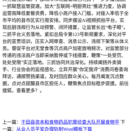
一抓聪慧监管提速。加大“互联网+明厨亮灶”推进力度，协调
运营商降低套餐资费，降低小商户接入门槛，对接入率低于全
市平均的县市区实行周安排。同步摆设AI视频抓拍平台，实
现后厨违规行为从动预警、闭环措置，让监管长出“电子眼”。
二抓平台义务落地。紧扣总局令第123号新规要求，深化对平
台的宣贯培训，压实入网审查、消息公示、违规下架等从体义
务。督促平台对无堂食等沉点商户加密放哨频次，对监管部分
传递的违法商户当即采纳暂停或下线措置，鞭策“一处受罚、
处处受限”实正落地。三抓协同共治深化。持续阐扬外卖骑
手、行业协会的监视感化，立异开展“你定我评”消费问卷查询
拜访，通顺赞扬渠道，及时回应群众关心。每月阐发沉点数
据，点对点提醒县市区担任人，鞭策焦点目标稳步提拔。前往
搜狐，查看更多？。
上一篇：
于田县资本和食物药品犯罪侦查大队开展食物平
下
一篇：
从业人员平安办理轨制Word模板下载