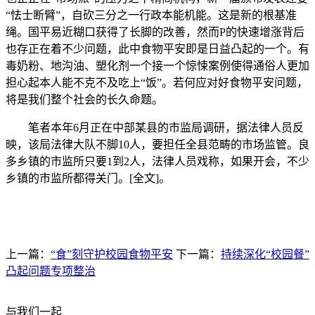
“怯士断臂”，自砍三分之一行政本能机能。这是新的根基准
绳。国平易近糊口获得了长脚的改善，然而P的快速增涨背后
也存正在着不少问题，此中食物平安即是日益凸起的一个。有
毒奶粉、地沟油、塑化剂一个接一个惊悚案例使得通俗人更加
担心起本人能不克不及吃上“饭”。若何应对好食物平安问题，
将是我们整个社会的长久命题。
笔者本年6月正在中部某县的市监局调研，据法律人员反
映，该局法律大队不脚10人，要担任全县范畴的市场监管。良
多乡镇的市监所只要1到2人，法律人员戏称，如果开会，不少
乡镇的市监所都得关门。[全文]。
上一篇：
“食”刻守护校园食物平安
下一篇：
持续深化“校园餐”
凸起问题专项整治
与我们一起