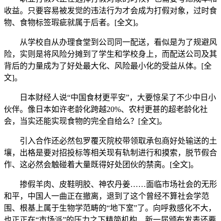
收益。只要容易被发觉的违法行为才会成为打假对象，过时食
物、食物标签瑕疵就属于后者。[全文]。
从学校自从办理食堂到公司同一配送，看似是为了规避风
险，实则是将风险分摊到了学生和学校身上，而配送公司及其
背后的力量成为了好处最大化、风险最小化的受益从体。[全
文]。
日本财经人说“中国食材更平安”，大要惊呆了不少中日小
伙伴。像日本如许老龄化跨越20%、农村更甚的超老龄化社
会，当实还能实现食物的完全自给么？[全文]。
引入合作还必然包罗覆灭院校带领取承包商好处输送的土
壤，出格是要对招投标等相关现有轨制进行和摸索，脱节假合
作、这必然会触碰着大量既得好处团伙的禁脔。[全文]。
掺假羊肉、皮鞋明胶、神农丹姜……面临市场社会的无形
和平，中国人一曲正在撤离，退到了这个曾经不算社会学范
围、根基上属于生物学范畴的“地下室”了。向呼救感化不大，
也正正在“市场派”的压力之下精简机构，新一届颁布发表还要