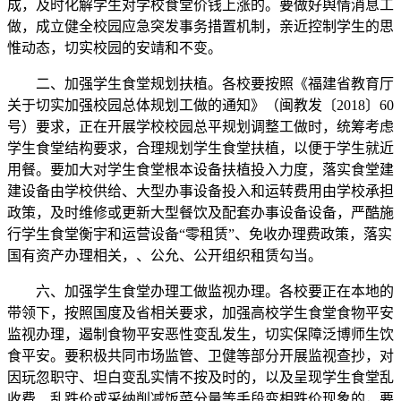
成，及时化解学生对学校食堂价钱上涨的。要做好舆情消息工
做，成立健全校园应急突发事务措置机制，亲近控制学生的思
惟动态，切实校园的安靖和不变。
二、加强学生食堂规划扶植。各校要按照《福建省教育厅
关于切实加强校园总体规划工做的通知》（闽教发〔2018〕60
号）要求，正在开展学校校园总平规划调整工做时，统筹考虑
学生食堂结构要求，合理规划学生食堂扶植，以便于学生就近
用餐。要加大对学生食堂根本设备扶植投入力度，落实食堂建
建设备由学校供给、大型办事设备投入和运转费用由学校承担
政策，及时维修或更新大型餐饮及配套办事设备设备，严酷施
行学生食堂衡宇和运营设备“零租赁”、免收办理费政策，落实
国有资产办理相关，、公允、公开组织租赁勾当。
六、加强学生食堂办理工做监视办理。各校要正在本地的
带领下，按照国度及省相关要求，加强高校学生食堂食物平安
监视办理，遏制食物平安恶性变乱发生，切实保障泛博师生饮
食平安。要积极共同市场监管、卫健等部分开展监视查抄，对
因玩忽职守、坦白变乱实情不按及时的，以及呈现学生食堂乱
收费、乱跌价或采纳削减饭菜分量等手段变相跌价现象的，要