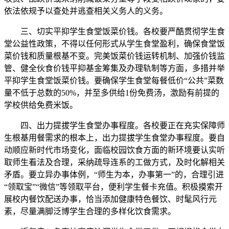
依法依规予以查处并逃查相关义务人的义务。
三、切实平抑学生食堂饭菜价钱。各校要严酷贯彻学生食
堂公益性政策，不得以任何形式从学生食堂盈利，确保食堂饭
菜价钱和质量根基不变。完美饭菜价钱运转机制、加强价钱监
管、健全伙食价钱平抑基金筹集及办理轨制等方面，多措并举
平抑学生食堂饭菜价钱。要确保学生食堂每餐低价“公共”菜数
量不低于总数的50%，并至多供给1份免费汤，激励有前提的
学校供给免费米饭。
四、出力提拔学生食堂办事程度。各校要正在充实保障师
生根基用餐需求的根本上，出力提拔学生食堂办事程度。要自
动顺应新时代市场变化，面临校园饮食方面的新环境要认实听
取师生看法及合理，采纳疏导连系的工做方式，及时化解相关
矛盾。要立异办事体例，“师生为本，办事第一”的，合理引进
“领取宝”“微信”等领取平台，便利学生餐卡充值。积极摸索开
展校内餐饮配送办事，恰当添加健康特色餐饮、时髦风行元
素，尽量满脚泛博学生合理的多样化饮食需求。