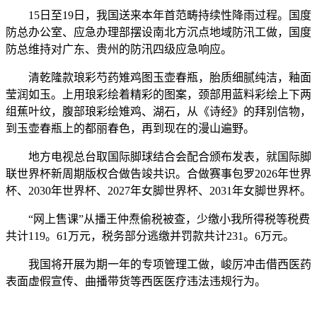
15日至19日，我国送来本年首范畴持续性降雨过程。国度
防总办公室、应急办理部摆设南北方沉点地域防汛工做，国度
防总维持对广东、贵州的防汛四级应急响应。
清乾隆款琅彩芍药雉鸡图玉壶春瓶，胎质细腻纯洁，釉面
莹润如玉。上用琅彩绘着精彩的图案，颈部用蓝料彩绘上下两
组蕉叶纹，腹部琅彩绘雉鸡、湖石，从《诗经》的拜别信物，
到玉壶春瓶上的都丽春色，再到现在的漫山遍野。
地方电视总台取国际脚球结合会配合颁布发表，就国际脚
联世界杯新周期版权合做告竣共识。合做赛事包罗2026年世界
杯、2030年世界杯、2027年女脚世界杯、2031年女脚世界杯。
“网上售课”从播王仲焘偷税被查，少缴小我所得税等税费
共计119。61万元，税务部分逃缴并罚款共计231。6万元。
我国将开展为期一年的专项管理工做，峻厉冲击借西医药
表面虚假宣传、曲播带货等西医医疗违法违规行为。