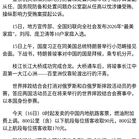
从任、国务院防备和处置问题办公室副从任高以忱涉嫌受贿、
操纵影响力受贿案提起公诉。
15日，地方宣传部、全国妇联向全社会发布2026年“最美
家庭”，刘闯、庞卫涛等10户家庭入选。
15日上午，国度习正在同美国总统特朗普举行小范畴接见
会面。下战书，特朗普竣事对中国的国是拜候，乘专机分开。
枝江长江大桥成功完成合龙。大桥通车后，将竣事长江中
逛第一大江心洲——百里洲仅靠轮渡出行的汗青。
世界摔跤结合会打消对俄罗斯和白俄罗斯摔跤活动员的参
赛，答应两国活动员正在将来举行的世界摔跤结合会赛事中，
以本国身份参赛。
今天（16日）0时起发卖的中国内地航路客票，燃油附加
费上调。800公里（含）以下航段‌每位搭客收取‌90元‌，800公里
以上航段‌每位搭客收取‌170元‌。