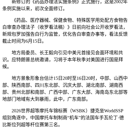
新修订的《药品办理法实施条例》正式施行，这是2002年
条例实施以来，初次全面修订。
《药品、医疗器械、保健食物、特殊医学用处配方食物告
白审查办理法子（收罗看法稿）》日前向社会公开收罗看法，
新规包罗加强告白行为监管，优化告白审查办事等，看法反馈
截止时间为6月15日。
地方局委员、长王毅向引见中美元首接见会面环境和共
识。应特朗普总统邀请，习将于本年秋季对美国进行国是拜
候。
地方景象形象台估计15日20时至16日20时，中部、山西中
部、陕西南部、四川东北部、沉庆大部、湖北南部、湖南西
部、贵州北部和南部、广西中部、广东大部、海南岛东北部等
地部门地域有大到暴雨，此中，广东南部。
2026世界超等摩托车锦标赛（WSBK）捷克坐WorldSSP
组别角逐中，中国摩托车制制商“机车”的法国车手瓦伦丁·德
比斯位列超等杆位赛第三名。