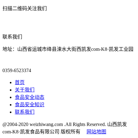
扫描二维码关注我们
联系我们
地址：山西省运城市绛县涑水大街西凯发com-K8·凯发工业园
0359-6523374
首页
关于我们
食品安全动态
食品安全知识
联系我们
@2004-2020 weizhiwang.com .All Rights Reserved. 山西凯发
com-K8·凯发食品有限公司 版权所有
网站地图