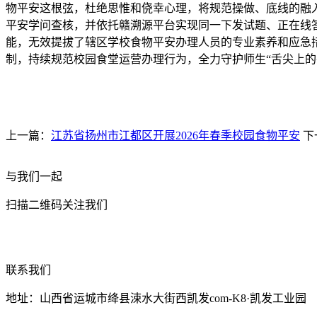
物平安这根弦，杜绝思惟和侥幸心理，将规范操做、底线的融
平安学问查核，并依托赣溯源平台实现同一下发试题、正在线
能，无效提拔了辖区学校食物平安办理人员的专业素养和应急
制，持续规范校园食堂运营办理行为，全力守护师生“舌尖上的
上一篇：
江苏省扬州市江都区开展2026年春季校园食物平安
下
与我们一起
扫描二维码关注我们
联系我们
地址：山西省运城市绛县涑水大街西凯发com-K8·凯发工业园