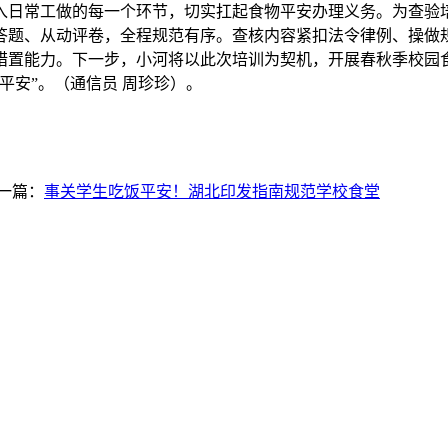
入日常工做的每一个环节，切实扛起食物平安办理义务。为查验
答题、从动评卷，全程规范有序。查核内容紧扣法令律例、操做
措置能力。下一步，小河将以此次培训为契机，开展春秋季校园
平安”。（通信员 周珍珍）。
一篇：
事关学生吃饭平安！湖北印发指南规范学校食堂