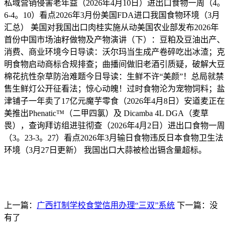
私域营销侵害老年益（2026年4月10日）进出口食物一周（4。
6-4。10）看点2026年3月份美国FDA进口我国食物环境（3月
汇总） 美国对我国出口肉桂实施从动美国农业部发布2026年
首份中国市场油籽做物及产物演讲（下）：豆粕及豆油出产、
消费、商业环境今日导读：沃尔玛当生成产卷碎吃出冰渣；克
明食物启动商标合规排查；曲播间做旧老酒引质疑，破解大豆
棉花抗性杂草防治难题今日导读：生鲜不许“美颜”！总局就禁
售生鲜灯公开征看法；惊心动魄！过时食物沦为宠物饲料；盐
津铺子一年卖了17亿元魔芋零食（2026年4月8日）安道麦正在
美推出Phenatic™（二甲四氯）及 Dicamba 4L DGA（麦草
畏），查询拜访组进驻彻查（2026年4月2日）进出口食物一周
（3。23-3。27）看点2026年3月输日食物违反日本食物卫生法
环境（3月27日更新） 我国出口大蒜被检出镉含量超标。
上一篇：
广西打制学校食堂信用办理“三双”系统
下一篇：没
有了