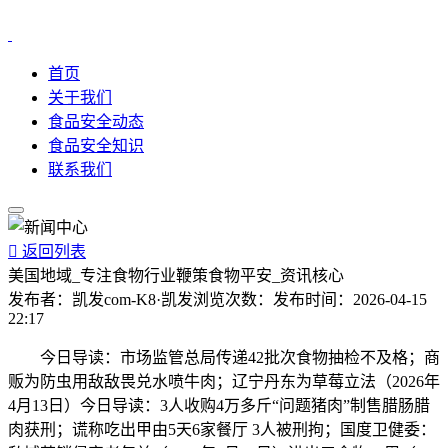
首页
关于我们
食品安全动态
食品安全知识
联系我们

返回列表
美国地域_专注食物行业鞭策食物平安_资讯核心
发布者：
凯发com-K8·凯发
浏览次数：
发布时间：
2026-04-15
22:17
今日导读：市场监管总局传递42批次食物抽检不及格；商
贩为防虫用敌敌畏兑水喷牛肉；辽宁丹东为草莓立法（2026年
4月13日）今日导读：3人收购4万多斤“问题猪肉”制售腊肠腊
肉获刑；谎称吃出甲由5天6家餐厅 3人被刑拘；国度卫健委：