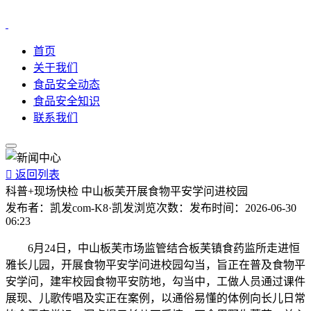
首页
关于我们
食品安全动态
食品安全知识
联系我们

返回列表
科普+现场快检 中山板芙开展食物平安学问进校园
发布者：
凯发com-K8·凯发
浏览次数：
发布时间：
2026-06-30
06:23
6月24日，中山板芙市场监管结合板芙镇食药监所走进恒
雅长儿园，开展食物平安学问进校园勾当，旨正在普及食物平
安学问，建牢校园食物平安防地，勾当中，工做人员通过课件
展现、儿歌传唱及实正在案例，以通俗易懂的体例向长儿日常