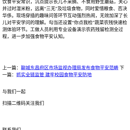
饮食平安常识，沉点提示长儿不采摘、不食用野生蘑菇，关心
并过时湿米粉，远离“三无”及垃圾食物，同时爱惜粮食、否决
华侈。现场穿插的趣味问答环节互动强烈热闹，无效加深了长
儿对平安学问的理解。勾当还设置“你点我检”蔬菜农残快速检
测体验环节。工做人员利用专业设备演示农药残留检测全过
程，进一步加强食物平安认知。
上一篇：
聊城东昌府区市场监视办理局发布食物平安范畴
下
一篇：
抓实全链监管 建牢校园食物平安防地
与我们一起
扫描二维码关注我们
联系我们