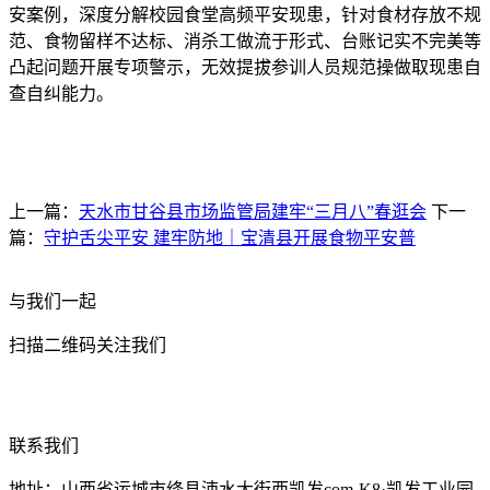
安案例，深度分解校园食堂高频平安现患，针对食材存放不规
范、食物留样不达标、消杀工做流于形式、台账记实不完美等
凸起问题开展专项警示，无效提拔参训人员规范操做取现患自
查自纠能力。
上一篇：
天水市甘谷县市场监管局建牢“三月八”春逛会
下一
篇：
守护舌尖平安 建牢防地｜宝清县开展食物平安普
与我们一起
扫描二维码关注我们
联系我们
地址：山西省运城市绛县涑水大街西凯发com-K8·凯发工业园