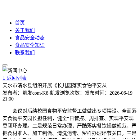
首页
关于我们
食品安全动态
食品安全知识
联系我们

返回列表
天水市清水县组织开展《长儿园落实食物平安从
发布者：
凯发com-K8·凯发
浏览次数：
发布时间：
2026-06-19
21:00
会议对后续校园食物平安监督工做做出专项摆设。全面落
实食物平安园长担任制，健全“日管控、周排查、实现平安现
患闭环办理。二是规范日常办理，严酷落实餐饮操做规范，严
把食材准入、加工制做、清洗消毒、留样办理环节关口。三是