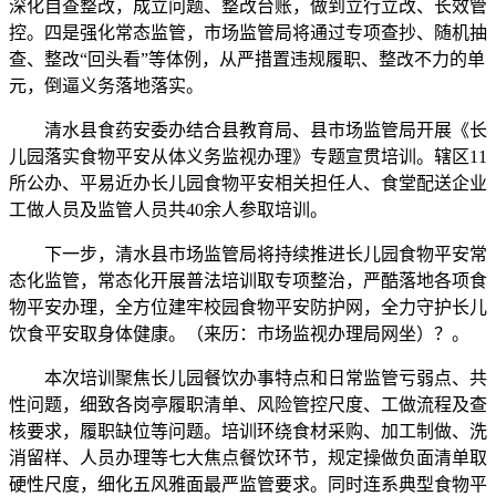
深化自查整改，成立问题、整改台账，做到立行立改、长效管
控。四是强化常态监管，市场监管局将通过专项查抄、随机抽
查、整改“回头看”等体例，从严措置违规履职、整改不力的单
元，倒逼义务落地落实。
清水县食药安委办结合县教育局、县市场监管局开展《长
儿园落实食物平安从体义务监视办理》专题宣贯培训。辖区11
所公办、平易近办长儿园食物平安相关担任人、食堂配送企业
工做人员及监管人员共40余人参取培训。
下一步，清水县市场监管局将持续推进长儿园食物平安常
态化监管，常态化开展普法培训取专项整治，严酷落地各项食
物平安办理，全方位建牢校园食物平安防护网，全力守护长儿
饮食平安取身体健康。（来历：市场监视办理局网坐）？。
本次培训聚焦长儿园餐饮办事特点和日常监管亏弱点、共
性问题，细致各岗亭履职清单、风险管控尺度、工做流程及查
核要求，履职缺位等问题。培训环绕食材采购、加工制做、洗
消留样、人员办理等七大焦点餐饮环节，规定操做负面清单取
硬性尺度，细化五风雅面最严监管要求。同时连系典型食物平