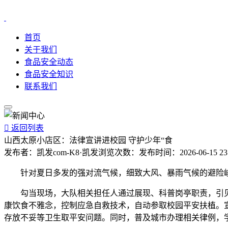
首页
关于我们
食品安全动态
食品安全知识
联系我们

返回列表
山西太原小店区：法律宣讲进校园 守护少年“食
发布者：
凯发com-K8·凯发
浏览次数：
发布时间：
2026-06-15 23
针对夏日多发的强对流气候，细致大风、暴雨气候的避险峻
勾当现场，大队相关担任人通过展现、科普岗亭职责，引见
康饮食不雅念，控制应急自救技术，自动参取校园平安扶植。
存放不妥等卫生取平安问题。同时，普及城市办理相关律例，