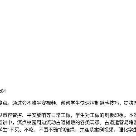
:04
点。通过旁不雅平安视频、帮帮学生快速控制避险技巧，提拔
市容管控、平安放哨等日常工做，学生对工做的刻板印象。本次
宣讲中，沉点校园周边流动占道摊贩的各类现患。占道运营易堵
学生“不买、不吃、不围不雅”的准绳，并连系案例视频，强化学