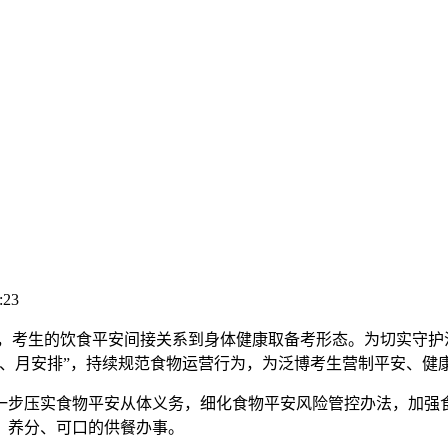
:23
时，考生的饮食平安间接关系到身体健康取备考形态。为切实守
查、月安排”，持续规范食物运营行为，为泛博考生营制平安、健
步压实食物平安从体义务，细化食物平安风险管控办法，加强食
、养分、可口的供餐办事。