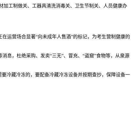
材加工制做关、工器具清洗消毒关、卫生节制关、人员健康办
在运营场合显著“向未成年人售酒”的标记，为考生营制健康的
息，杜绝采购、发卖“三无”、冒充、“盗窟”食物等，从泉源
需要冷藏冷冻的，要配备冷藏冷冻设备并按期查抄，保障设备一