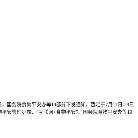
国务院食物平安办等19部分下发通知，暂定于7月17日-29日
平安管理步履、“互联网+食物平安”、国务院食物平安办等19