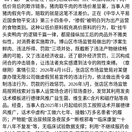
低价背后的欺诈链条。猪肉取牛肉的市场价差显著，当事人用
猪肉假充牛肉，赔取的就是这笔不法差价。正在《中华人平易
近国食物平安法》第三十四条中，“掺假”被明白列为出产运营
的食物类别。这种以低价原料假充高价原料的行为，取“挂牛
头卖鸭肉”的逻辑千篇一律，都是操纵加工后的肉品外不雅类
似性，对消费者实施欺诈。博山区市场监管局做出的“涉案生
鲜肉、违法所得、罚款”三项并处，既截断了违法产物继续畅
通的可能，又了违法经济收益，还了额外经济赏罚，三沉构成
闭合的冲击链条，让违法者充实感遭到法令的刚性束缚。（章
继刚）案情引见：2026年4月16日，张店区市场监管局对某健
康办理无限公司做虚假贸易宣传的违法行为，依法做出责令遏
制违法行为、罚款的行政惩罚。2026年3月，张店区市场监管
局按照线索对当事人运营场合进行现场查抄，发觉其利用发卖
话术模板进行德律风推广益生菌、维生素C含片和磁疗贴等商
品。经查，当事人自2025年11月起组织员工按照话术开展德律
风推广，话术中虚构“工做六七年、接触5万多名患者”的履
历；产物能“医治尿频尿急夜尿多”“断根邪毒”“临床康复”“十
年八年不复发”等，无临床试验数据支撑；利用“不继续服药会