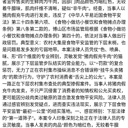
者宣传售卖的生鲜肉为牛肉，因部门肉品颜色为暗红色，无较
着牛膻味，肌肉纤维不清晰，疑似“非牛肉”。经查，当事人以
猪肉假充牛肉进行发卖，违反了《中华人平易近国食物平安
法》第三十四条第六项、《食物小做坊小餐饮和食物摊点办理
条例》第八条第二款的，博山区市场监管局根据《食物小做坊
小餐饮和食物摊点办理条例》第四十的，依法对当事人做出行
政惩罚。典型意义：农村大集是食物平安监管的下层末梢，也
是问题易发多发的亏弱地带。本案法律人员凭仗“色、喷鼻、
味、形”四个维度的专业辨别，灵敏发觉“猪肉假充牛肉”的猫
腻，展示了下层监管步队结实的营业能力。以“+罚款”的复合
惩罚，无力了正在农村集市操纵消息不合错误称“挂牛头卖猪
肉”的欺诈行为，守护了农村消费者“舌尖上的公允”。本案是
一路正在下层农村集市查处的典型掺假案件。当事人将猪肉假
充牛肉发卖，不只严沉侵害了消费者的知情权和公允买卖权，
更可能因分歧肉类过敏原的混合激发食物平安风险。法律人员
通过感官辨别发觉疑点，进而查实违法现实，展示了下层食物
平安监管“最初一公里”的结实落地。一、感官辨别：下层法律
的“第一道筛子”。本案令人印象深刻之处正在于法律人员的专
业灵敏度。当事人发卖的肉品“颜色为暗红色，无较着牛膻