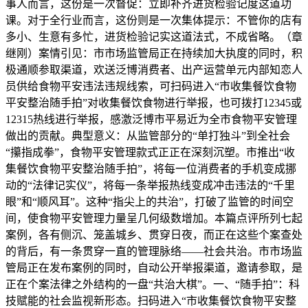
事人而言，这份是一次督促：立即补齐进货检验记度这道功
课。对于全行业而言，这份则是一次集体提示：不管你的店有
多小、生意有多忙，进货检验记实这道法式，不成省略。（章
继刚）案情引见：市市场监管局正在持续加大执度的同时，积
极通顺参取渠道，欢送泛博消费者、出产运营单元内部知恋人
员供给食物平安违法违规线索，可扫码进入“市收集餐饮食物
平安整治随手拍”对收集餐饮食物进行举报，也可拨打12345或
12315热线进行举报，感激泛博市平易近为全市食物平安管理
做出的贡献。典型意义：从监管部分的“单打独斗”到全社会
“攥指成拳”，食物平安管理款式正正在深刻沉塑。市推出“收
集餐饮食物平安整治随手拍”，将每一位消费者的手机变成挪
动的“法律记实仪”，将每一条举报热线变成冲击违法的“千里
眼”和“顺风耳”。这种“指尖上的共治”，打破了监管的时间空
间，使食物平安管理力量呈几何级数增加。本篇点评所列七起
案例，各有侧沉、笼盖城乡、贯穿日夜，而正在这些个案查处
的背后，有一条贯穿一直的管理脉络——社会共治。市市场监
管局正在发布案例的同时，自动公开举报渠道，邀请参取，是
正在个案法律之外结构的一盘“共治大棋”。一、“随手拍”：科
技赋能的社会监视新形态。扫码进入“市收集餐饮食物平安整