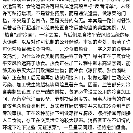
饮运营者：食物运营许可是具体运营项目标“反面清单”，未经
许可私行增项，不是营业拓展，而是违法运营。做凉菜的门
槛，不只是手艺凹凸，更是天分的有无。本案是一路针对餐饮
运营者私行超越许可范畴处置食物运营勾当的典型案例。从
“热食”到“冷食”，一字之差，背后倒是食物平安风险品级的庞
大逾越，以及对许可轨制的公开僭越。本案的查处，廓清了许
可运营项目标法令鸿沟。一、冷食取热食：一字之差的食物平
安鸿沟。为什么冷食类制售需要零丁许可？缘由正在于其食物
平安风险远高于热食。热食正在加工过程中颠末高温烹调，能
够无效杀灭大部门致病微生物；而冷食（凉拌菜、熟食卤味
等）正在加工后无需再加热就间接入口，制做过程中生熟交叉
污染、加工微生物超标等风险显著升高。因而，监管部分对冷
食类制售设置了更严酷的前提，包罗必需设立公用的冷食加工
间、配备空气消毒设备、节制操做温度等。当事人持有的许可
证仅包含热食类制售，意味着其厨房前提并未颠末冷食制售的
专项审核。正在这种前提下制做凉拌豆腐皮、凉拌猪耳等间接
入口食物，存正在交叉污染的较大现患。消费者正在不知情的
环境下吃下这些“无证凉菜”，一旦呈现问题，径将愈加盘曲。