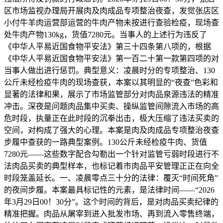
区市场监视办理局开展肉及肉成品专项整治夜查，发觉张店区
小付牛羊肉运营部运营的牛肉产物未按进行查验检疫，现场查
处牛肉产物130kg，货值7280元。当事人的上述行为违反了
《中华人平易近国食物平安法》第三十四条第八项的，根据
《中华人平易近国食物平安法》第一百二十第一款第四项的对
当事人做出进行惩罚。典型意义：凌晨时分的专项整治、130
公斤未经检疫牛肉的现场查获，本案以其明显的“夜查”色彩和
显著的法律和果，展示了市场监管部分对肉品泉源违法的精准
冲击。深夜是问题肉品集中买卖、操纵监管间隙流入市场的高
危时段，执量正在此时段的沉拳出击，极大压缩了违法买卖的
空间，对构成了强大的心理。本案是肉及肉成品专项整治夜查
步履中查获的一路典型案例。130公斤未经检疫牛肉、货值
7280元——这些数字配合勾勒出一个针对监管亏弱时段进行不
法肉品买卖的典型样本，也标记着市肉品平安管理正正在向全
时段笼盖延长。一、凌晨零点三十分的法律：覆灭“时间死角”
的夜间步履。本案最具标记性的元素，是法律时间——“2026
年3月29日00！30分”。这个时间的背后，是对肉品买卖纪律的
精准把握。肉品从屠宰到进入批发市场、再到流入零售终端，