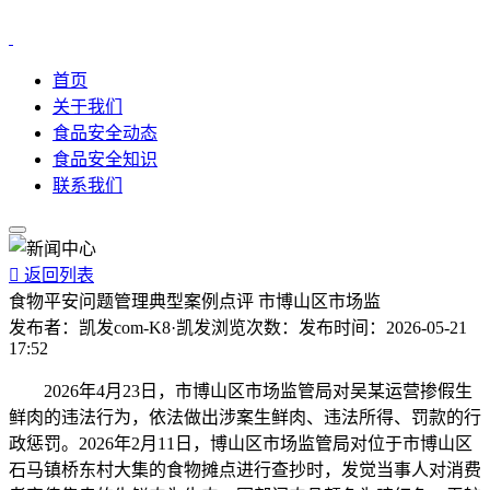
首页
关于我们
食品安全动态
食品安全知识
联系我们

返回列表
食物平安问题管理典型案例点评 市博山区市场监
发布者：
凯发com-K8·凯发
浏览次数：
发布时间：
2026-05-21
17:52
2026年4月23日，市博山区市场监管局对吴某运营掺假生
鲜肉的违法行为，依法做出涉案生鲜肉、违法所得、罚款的行
政惩罚。2026年2月11日，博山区市场监管局对位于市博山区
石马镇桥东村大集的食物摊点进行查抄时，发觉当事人对消费