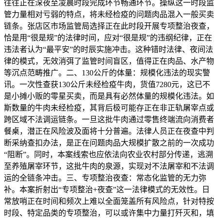
往往正在深夜至凌晨时段完成环节畅通环节。操纵这一时段监
管力量相对亏弱的特点，将未经检疫的问题肉品混入一般买卖
链条。张店区市场监管局选择正在此时段开展专项整治夜查，
恰是用“很是规”的法律时间，应对“很是规”的违纲纪律，正在
违法者认为“最平安”的时辰实施冲击。这种错时法律、夜间法
律的模式，无效消弭了监管时间盲区，值得正在肉品、水产物
等沉点范畴推广。二、130公斤的体量：规模化违法的现实警
讯。一次性查获130公斤未经检疫牛肉，货值7280元，这已不
是小摊小贩的零星买卖，而是具有必然体量的规模化违法。如
斯数量的牛肉未经检疫，其背后极可能存正在非正轨屠宰点或
跨区域不法调运链条。一旦这批牛肉通过零售终端流向消费者
餐桌，潜正在风险波及面将十分普遍。法律人员正在夜查中判
断采纳查扣办法，是正在问题肉品大规模扩散之前的一次成功
“阻断”。同时，本案线索也应依法向农业农村部分传递，逃溯
至养殖屠宰环节，这批牛肉的泉源，实现对不法屠宰和不法调
运的全链条冲击。三、专项整治夜查：常态化监管的无力弥
补。本案折射出“专项整治+夜查”这一法律模式的无效性。日
常放哨正在时间和频次上难以全面笼盖所有风险点，针对特按
时段、特定品类的专项整治，可以或许集中力量打歼灭和，填