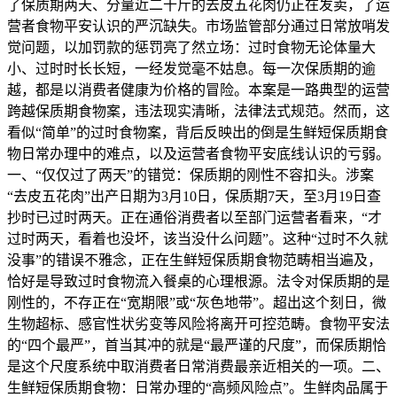
了保质期两天、分量近二十斤的去皮五花肉仍正在发卖，了运
营者食物平安认识的严沉缺失。市场监管部分通过日常放哨发
觉问题，以加罚款的惩罚亮了然立场：过时食物无论体量大
小、过时时长长短，一经发觉毫不姑息。每一次保质期的逾
越，都是以消费者健康为价格的冒险。本案是一路典型的运营
跨越保质期食物案，违法现实清晰，法律法式规范。然而，这
看似“简单”的过时食物案，背后反映出的倒是生鲜短保质期食
物日常办理中的难点，以及运营者食物平安底线认识的亏弱。
一、“仅仅过了两天”的错觉：保质期的刚性不容扣头。涉案
“去皮五花肉”出产日期为3月10日，保质期7天，至3月19日查
抄时已过时两天。正在通俗消费者以至部门运营者看来，“才
过时两天，看着也没坏，该当没什么问题”。这种“过时不久就
没事”的错误不雅念，正在生鲜短保质期食物范畴相当遍及，
恰好是导致过时食物流入餐桌的心理根源。法令对保质期的是
刚性的，不存正在“宽期限”或“灰色地带”。超出这个刻日，微
生物超标、感官性状劣变等风险将离开可控范畴。食物平安法
的“四个最严”，首当其冲的就是“最严谨的尺度”，而保质期恰
是这个尺度系统中取消费者日常消费最亲近相关的一项。二、
生鲜短保质期食物：日常办理的“高频风险点”。生鲜肉品属于