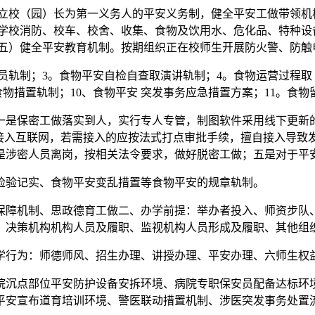
校（园）长为第一义务人的平安义务制，健全平安工做带领机构
对学校消防、校车、校舍、收集、食物及饮用水、危化品、特种设
（五）健全平安教育机制。按期组织正在校师生开展防火警、防触
轨制；3。食物平安自检自查取演讲轨制；4。食物运营过程取 
食物措置轨制；10、食物平安 突发事务应急措置方案；11。食
是保密工做落实到人，实行专人专管，制图软件采用线下更新的
备接入互联网，若需接入的应按法式打点审批手续，擅自接入导致
是涉密人员离岗，按相关法令要求，做好脱密工做；五是对于平
验记实、食物平安变乱措置等食物平安的规章轨制。
障机制、思政德育工做二、办学前提：举办者投入、师资步队、
、决策机构机构人员及履职、监视机构人员形成及履职、其他组
行为：师德师风、招生办理、讲授办理、平安办理、六师生权
沉点部位平安防护设备安拆环境、病院专职保安员配备达标环境
平安宣布道育培训环境、警医联动措置机制、涉医突发事务处置