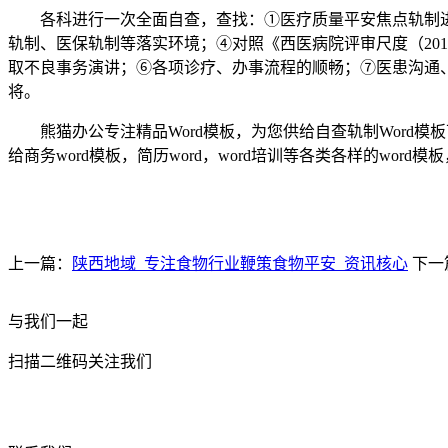
各科进行一次全面自查，查找：①医疗质量平安焦点轨制进
轨制、医保轨制等落实环境；④对照《西医病院评审尺度（20
取不良事务演讲；⑥各项诊疗、办事流程的顺畅；⑦医患沟通
将。
熊猫办公专注精品Word模板，为您供给自查轨制Word模
给商务word模板，简历word，word培训等各类各样的word
上一篇：
陕西地域_专注食物行业鞭策食物平安_资讯核心
下一
与我们一起
扫描二维码关注我们