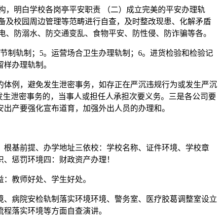
，明白学校各岗亭平安职责 （二）成立完美的平安办理轨
备及校园周边管理等范畴进行自查，及时整改现患、化解矛盾
电、防溺水、防交通变乱、食物平安、防性侵、防诈骗等各。
节制轨制；5。运营场合卫生办理轨制；6。进货检验和检验记
物留样办理轨制。
体例，避免发生泄密事务，如存正在严沉违规行为或发生严沉
发生泄密事务的，当事人或担任人承担次要义务。三是各公司要
安出产要强化宣布道育，加强外出人员的办理和。
根基前提、办学地址三依校：学校名称、证件环境、学校章
织、惩罚环境四：财政资产办理！
益：教师好处、学生好处。
、病院安检轨制落实环境环境、警务室、医疗胶葛调整室设立
流程落实环境等方面自查演讲。