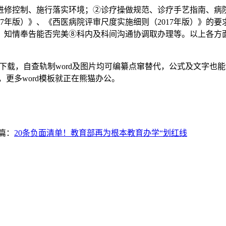
修控制、施行落实环境；②诊疗操做规范、诊疗手艺指南、病院
17年版）》、《西医病院评审尺度实施细则（2017年版）》的
、知情奉告能否完美⑧科内及科间沟通协调取办理等。以上各方
板下载，自查轨制word及图片均可编纂点窜替代，公式及文字
模板，更多word模板就正在熊猫办公。
篇：
20条负面清单！教育部再为根本教育办学“划红线