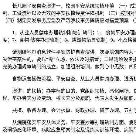
长儿园平安自查演讲一、校园平安系统扶植环境 （一）成立
制、工做流程以及无效的平安扶植经费保障机制 （三）按期
（四）制定突发事务应急及严沉涉校事务舆情应对措置预案 
1。从业人员健康办理轨制和培训轨制；2。 食物平安办理员
度；7。食物 储存办理轨制；8。烧毁物措置轨制；9。不及格
请测绘地舆消息软件平安防护自查演讲，次要培训内容为一
失泄密案件的，要以“零”立场，依法及时措置；二是测绘设
完美办理规章轨制的成立，加强组织培训，做到心中无数；四
食物运营操做流程、平安自查、从业人员健康办理、进货检
演讲：的扶植；办学标的目的、党组织扶植、感化阐扬、保
程、举办者天分及变动、校长天分及履职、代表人发生及履职
扶植、收费办理、会计核算、财政办理、资产办理、五办学
从病院落实平安从体义务、平安查抄等办理轨制方面、病院
及阐扬感化环境、病院应急预案制定及锻炼习训练环境、病院