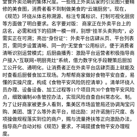
堂食外卖范畴的集体尺度。一些线上外卖店家的引见图只要精
修的美食图，消费者看不到制做美食的“云端厨房”。现在，
《规范》环绕从体名称溯源、标注专属标识、打制可视化厨房
等方面做了明白要求。名字要对版： 商家正在外卖平台上的
店名，必需和线下的招牌一模一样，别想“挂羊头卖狗肉”，必
需实正在可溯；亮出“身份证”：外卖平台店肆从页、平台列表
页，需同步设置清晰、同一的“无堂食”公用标识，便于消费者
清晰识别运营模式；后厨曲播秀：激励平台运营者积极指导商
户接入“互联网+明厨亮灶”系统，借力数字化手段鞭策后厨加
工公开化、通明化，让消费者正在外卖平台店肆页面上就能及
时查看后厨餐食加工现场。为帮帮商家做好食物平安自查，易
懂的实操尺度，构成《食物平安风险防控清单》。清单环绕人
员办理、设备设备、加工过程等11个项目共30个食物平安风险
点，细致编制40条管控办法，实现风险自查自纠常态化、制。
为了让好商家被更多人看到，集美区市场监管局还协调淘宝闪
购、美团、饿了么等外卖平台，给出励：对许诺施行尺度、各
项操做规程落实到位的商户，赐与流量搀扶等正向激励办法，
指导商户自动对标《规范》要求，不竭提拔食物平安办理程
度。