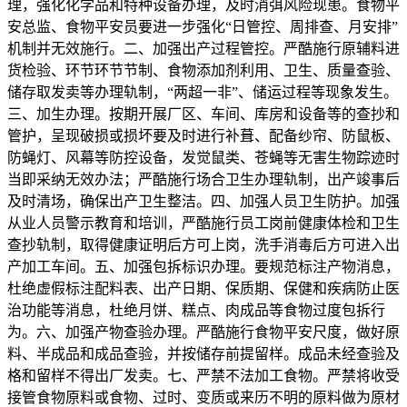
理，强化化学品和特种设备办理，及时消弭风险现患。食物平
安总监、食物平安员要进一步强化“日管控、周排查、月安排”
机制并无效施行。二、加强出产过程管控。严酷施行原辅料进
货检验、环节环节节制、食物添加剂利用、卫生、质量查验、
储存取发卖等办理轨制，“两超一非”、储运过程等现象发生。
三、加生办理。按期开展厂区、车间、库房和设备等的查抄和
管护，呈现破损或损坏要及时进行补葺、配备纱帘、防鼠板、
防蝇灯、风幕等防控设备，发觉鼠类、苍蝇等无害生物踪迹时
当即采纳无效办法；严酷施行场合卫生办理轨制，出产竣事后
及时清场，确保出产卫生整洁。四、加强人员卫生防护。加强
从业人员警示教育和培训，严酷施行员工岗前健康体检和卫生
查抄轨制，取得健康证明后方可上岗，洗手消毒后方可进入出
产加工车间。五、加强包拆标识办理。要规范标注产物消息，
杜绝虚假标注配料表、出产日期、保质期、保健和疾病防止医
治功能等消息，杜绝月饼、糕点、肉成品等食物过度包拆行
为。六、加强产物查验办理。严酷施行食物平安尺度，做好原
料、半成品和成品查验，并按储存前提留样。成品未经查验及
格和留样不得出厂发卖。七、严禁不法加工食物。严禁将收受
接管食物原料或食物、过时、变质或来历不明的原料做为原材