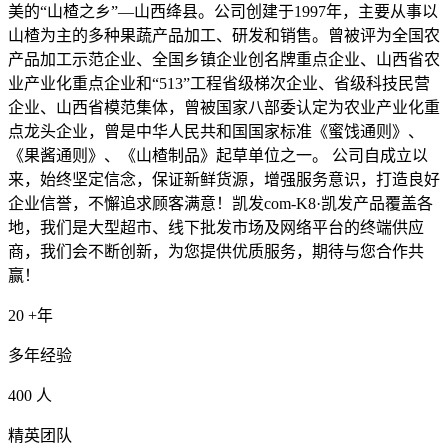
美的“山楂之乡”—山西绛县。公司创建于1997年，主要从事以
山楂为主的多种果蔬产品加工、研发和销售。曾被评为全国农
产品加工示范企业、全国乡镇企业创名牌重点企业、山西省农
业产业化重点企业和“513”工程省级梯次企业、省级科技民营
企业、山西省模范集体，曾被国家八部委认定为农业产业化重
点龙头企业，曾是中华人民共和国国家标准《蜜饯通则》、
《果酱通则》、《山楂制品》起草单位之一。 公司自成立以
来，始终坚定信念，保证新鲜货源，增强服务意识，打造良好
企业信誉，不懈追求顾客满意！凯发com-K8·凯发产品覆盖各
地，我们是大型超市、线下批发市场及网络平台的终端供应
商，我们会不断创新，为您提供优质服务，期待与您合作共
赢！
20
+年
多年经验
400
人
精英团队