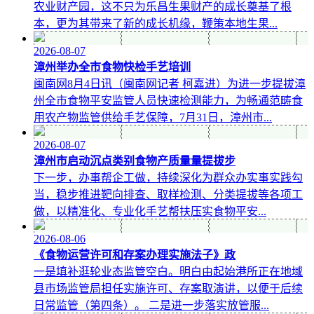
农业财产园，这不只为乐昌生果财产的成长奠基了根
本，更为其带来了新的成长机缘，鞭策本地生果...
2026-08-07
漳州举办全市食物快检手艺培训
闽南网8月4日讯（闽南网记者 柯嘉进）为进一步提拔漳
州全市食物平安监管人员快速检测能力，为畅通范畴食
用农产物监管供给手艺保障，7月31日，漳州市...
2026-08-07
漳州市启动沉点类别食物产质量量提拔步
下一步，办事帮企工做，持续深化为群众办实事实践勾
当，稳步推进靶向排查、取样检测、分类提拔等各项工
做，以精准化、专业化手艺帮扶压实食物平安...
2026-08-06
《食物运营许可和存案办理实施法子》政
一是填补逛轮业态监管空白。明白由起始港所正在地域
县市场监管局担任实施许可、存案取演讲，以便于后续
日常监管（第四条）。 二是进一步落实放管服...